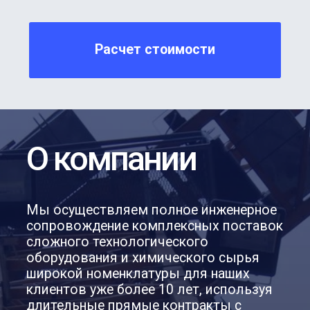
01
Менеджмент качества
и безопасности
Соответствие требованиям
системы менеджмента качества
ГОСТ Р ИСО 9001-2015, системы
безопасности цепи поставок ГОСТ
ИСО 28001, система менеджмента
качества услуг ГОСТ Р ИСО ТУ
29001-2007, система менеджмента
охраны здоровья и безопасности
труда ГОСТ Р ИСО 45001-2020.
02
Оператор
полного цикла