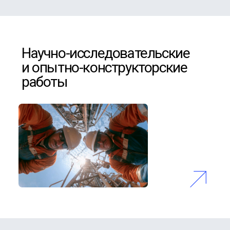
цепей поставок и возможность
оперативного решения
производственных и логистических
проблем.
Больше 10 лет
На рынке комплексных решений по
обеспечению нефтегазовых предприятий
основным технологическим оборудованием
Своя логистика
Отдел внешнеэкономической деятельности
и логистики обеспечивает реализацию
проектов при нестандартных и экспортно-
импортных операциях.
Свои сервисные бригады
Проводящие шеф-монтаж оборудования,
пуско-наладку и сервисное
сопровождение работ