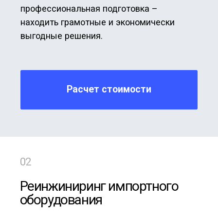
Мы выполняем обратный инжиниринг и
подбор аналогов отдельных единиц,
комплектных модулей и технологических
агрегатов (механических,
гидравлических, пневматических,
электронных) в случае, если
оригинальный производитель снял
оборудование с производства,
отказывается его поставлять или же его
ценовая политика не соответствует
ожиданиям заказчика.
Расчет стоимости