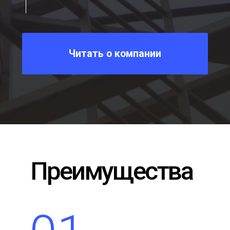
Подберем лучшее
решение по
вашему запросу
Заполните форму,
мы свяжемся с вами в
ближайшее время