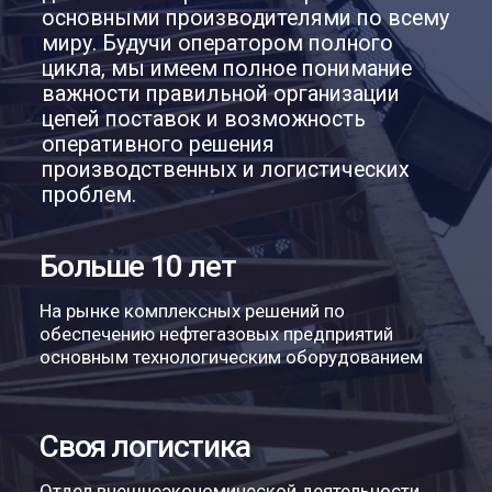
Несём полную ответственность
за проект, включая проектирование,
поставку оборудования и ввод
в эксплуатацию.
03
EPC
подрядчик
Как член СРО, можем выполнять
строительство опасных,
технически сложных и уникальных
объектов «под ключ», используя
EPC, EPCM, EPCS, PCM контракты
Наши сертификаты