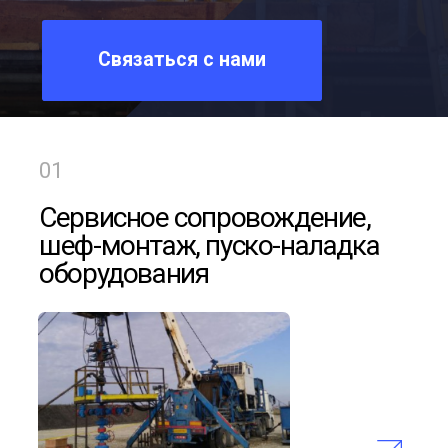
Сервисное сопровождение,
шеф-монтаж, пуско-наладка
оборудования
В состав компании входят специалисты
с богатым опытом полного спектра
сервисных и инженерных работ:
разработки, изготовления, пуско-наладки
и сервисного обслуживания сложного
технологического оборудования для
опасных производственных объектов.
Знания и опыт наших специалистов