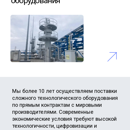
Мы разрабатываем и внедряем
инновационные методики и способы
применения лучшего мирового опыта
эксплуатации технологического
нефтегазового оборудования в условиях
работы отечественных промышленных
предприятий при адаптации,
производстве нового и реконструкции
используемого оборудования.
Активно продвигаем отечественную
продукцию в рамках импортозамещения
на отечественных и зарубежных рынках.