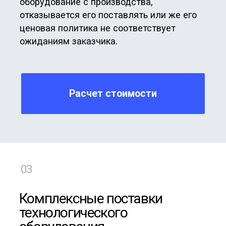
компетенций
в инжиниринговой деятельности.
Будучи EPCM-оператором полного цикла,
мы успешно организуем планирование,
проектирование, управление поставками и
оптимизацию проектов, а также оперативно
решаем производственные и
логистические задачи. Опыт
международных практик важен для
расширения компетенций и соблюдения
отраслевых стандартов.
Расчет стоимости
Научно-исследовательские
и опытно-конструкторские
работы